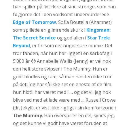
han spiller på lidt flere af sine strenge, som han
fx gjorde det i den voldsomt undervurderede
Edge of Tomorrow
. Sofia Boutella (Ahamnet)
som spillede en glimrende skurk i
Kingsman:
The Secret Service
og god alien i
Star Trek:
Beyond
, er fin som det noget sure mumie. Det
tror fanden, når hun har ligget i en sarkofag i
5.000 år 🙂 Annabelle Wallis (Jenny) er vel nok
den helt store svipser i The Mummy. Hun er
godt blodløs og tam, så man næsten ikke tror
på det. Jeg har så ikke set en eneste af de film
hun hidtil har været med i … og det vil jeg nok
blive ved med at lade være med … Russell Crowe
(dr. Jekyll), er vist ikke rigtigt i sin komfortzone i
The Mummy
. Han overspiller en del, synes jeg,
og det kunne vi godt have været foruden at