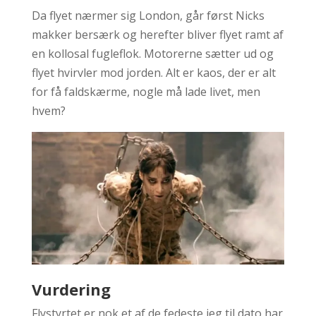
Da flyet nærmer sig London, går først Nicks
makker bersærk og herefter bliver flyet ramt af
en kollosal fugleflok. Motorerne sætter ud og
flyet hvirvler mod jorden. Alt er kaos, der er alt
for få faldskærme, nogle må lade livet, men
hvem?
Vurdering
Flystyrtet er nok et af de fedeste jeg til dato har