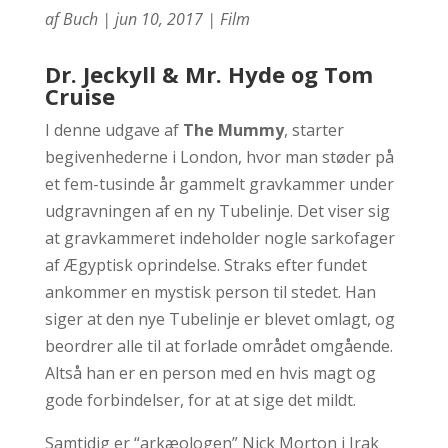
af
Buch
|
jun 10, 2017
|
Film
Dr. Jeckyll & Mr. Hyde og Tom
Cruise
I denne udgave af
The Mummy
, starter
begivenhederne i London, hvor man støder på
et fem-tusinde år gammelt gravkammer under
udgravningen af en ny Tubelinje. Det viser sig
at gravkammeret indeholder nogle sarkofager
af Ægyptisk oprindelse. Straks efter fundet
ankommer en mystisk person til stedet. Han
siger at den nye Tubelinje er blevet omlagt, og
beordrer alle til at forlade området omgående.
Altså han er en person med en hvis magt og
gode forbindelser, for at at sige det mildt.
Samtidig er “arkæologen” Nick Morton i Irak