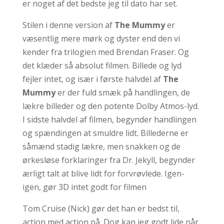
er noget af det bedste jeg til dato har set.
Stilen i denne version af
The Mummy
er
væsentlig mere mørk og dyster end den vi
kender fra trilogien med Brendan Fraser. Og
det klæder så absolut filmen. Billede og lyd
fejler intet, og især i første halvdel af
The
Mummy
er der fuld smæk på handlingen, de
lækre billeder og den potente Dolby Atmos-lyd.
I sidste halvdel af filmen, begynder handlingen
og spændingen at smuldre lidt. Billederne er
såmænd stadig lækre, men snakken og de
ørkesløse forklaringer fra Dr. Jekyll, begynder
ærligt talt at blive lidt for forvrøvlede. Igen-
igen, gør 3D intet godt for filmen
Tom Cruise (Nick) gør det han er bedst til,
action med action på. Dog kan jeg godt lide når