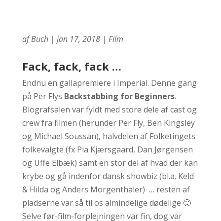
af
Buch
|
jan 17, 2018
|
Film
Fack, fack, fack …
Endnu en gallapremiere i Imperial. Denne gang
på Per Flys
Backstabbing for Beginners
.
Biografsalen var fyldt med store dele af cast og
crew fra filmen (herunder Per Fly, Ben Kingsley
og Michael Soussan), halvdelen af Folketingets
folkevalgte (fx Pia Kjærsgaard, Dan Jørgensen
og Uffe Elbæk) samt en stor del af hvad der kan
krybe og gå indenfor dansk showbiz (bl.a. Keld
& Hilda og Anders Morgenthaler) … resten af
pladserne var så til os almindelige dødelige 🙂
Selve før-film-forplejningen var fin, dog var