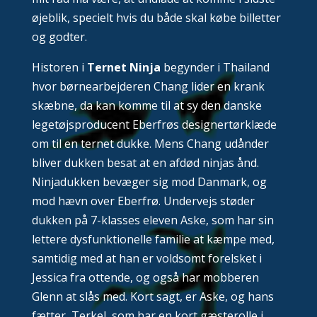
øjeblik, specielt hvis du både skal købe billetter
og godter.
Historen i
Ternet Ninja
begynder i Thailand
hvor børnearbejderen Chang lider en krank
skæbne, da kan komme til at sy den danske
legetøjsproducent Eberfrøs designertørklæde
om til en ternet dukke. Mens Chang udånder
bliver dukken besat at en afdød ninjas ånd.
Ninjadukken bevæger sig mod Danmark, og
mod hævn over Eberfrø. Undervejs støder
dukken på 7-klasses eleven Aske, som har sin
lettere dysfunktionelle familie at kæmpe med,
samtidig med at han er voldsomt forelsket i
Jessica fra ottende, og også har mobberen
Glenn at slås med. Kort sagt, er Aske, og hans
fætter, Terkel, som har en kort gæsterolle i