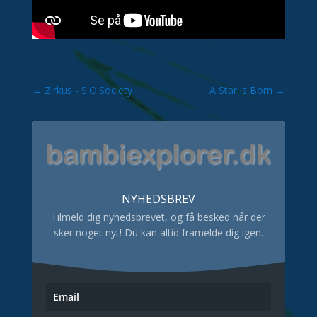
←
Zirkus - S.O.Society
A Star is Born
→
NYHEDSBREV
Tilmeld dig nyhedsbrevet, og få besked når der
sker noget nyt! Du kan altid framelde dig igen.