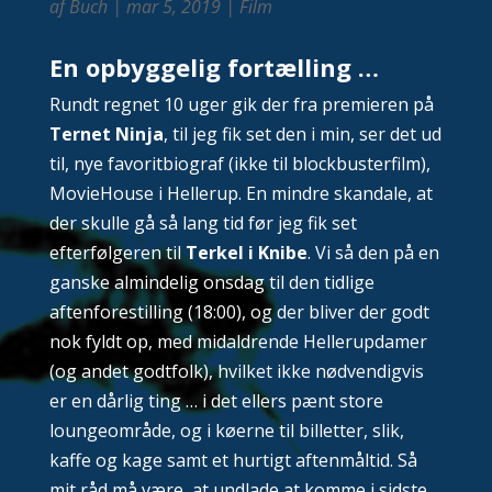
af
Buch
|
mar 5, 2019
|
Film
En opbyggelig fortælling …
Rundt regnet 10 uger gik der fra premieren på
Ternet Ninja
, til jeg fik set den i min, ser det ud
til, nye favoritbiograf (ikke til blockbusterfilm),
MovieHouse i Hellerup. En mindre skandale, at
der skulle gå så lang tid før jeg fik set
efterfølgeren til
Terkel i Knibe
. Vi så den på en
ganske almindelig onsdag til den tidlige
aftenforestilling (18:00), og der bliver der godt
nok fyldt op, med midaldrende Hellerupdamer
(og andet godtfolk), hvilket ikke nødvendigvis
er en dårlig ting … i det ellers pænt store
loungeområde, og i køerne til billetter, slik,
kaffe og kage samt et hurtigt aftenmåltid. Så
mit råd må være, at undlade at komme i sidste