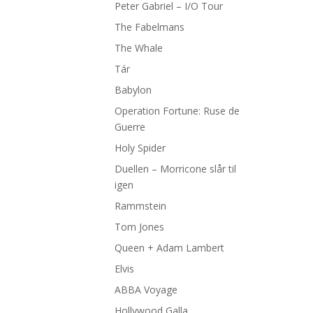
Peter Gabriel – I/O Tour
The Fabelmans
The Whale
Tár
Babylon
Operation Fortune: Ruse de
Guerre
Holy Spider
Duellen – Morricone slår til
igen
Rammstein
Tom Jones
Queen + Adam Lambert
Elvis
ABBA Voyage
Hollywood Galla