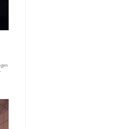
nogen
r