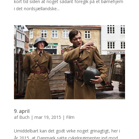
kort tid siden at noget sådant foregik på et børnehjem
i det nordsjællandske...
9. april
af
Buch
|
mar 19, 2015
|
Film
Umiddelbart kan det godt virke noget grinagtigt, her i
år 2015, at Danmark satte cykelregimenter ind mod