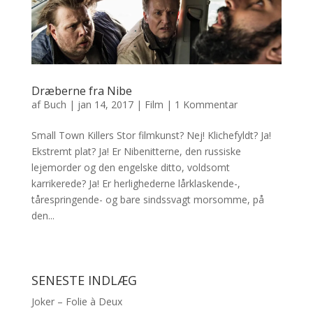
Dræberne fra Nibe
af
Buch
|
jan 14, 2017
|
Film
|
1 Kommentar
Small Town Killers Stor filmkunst? Nej! Klichefyldt? Ja!
Ekstremt plat? Ja! Er Nibenitterne, den russiske
lejemorder og den engelske ditto, voldsomt
karrikerede? Ja! Er herlighederne lårklaskende-,
tårespringende- og bare sindssvagt morsomme, på
den...
SENESTE INDLÆG
Joker – Folie à Deux