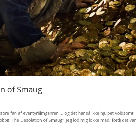
on of Smaug
 store fan af eventyrfilmgenren … og det har så ikke hjulpet voldsomt
bbit: The Desolation of Smaug”. Jeg lod mig lokke med, fordi det va