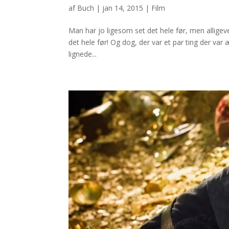
af
Buch
|
jan 14, 2015
|
Film
Man har jo ligesom set det hele før, men alligevel
det hele før! Og dog, der var et par ting der va
lignede...