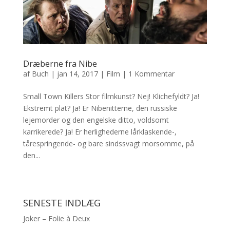
Dræberne fra Nibe
af
Buch
|
jan 14, 2017
|
Film
|
1 Kommentar
Small Town Killers Stor filmkunst? Nej! Klichefyldt? Ja!
Ekstremt plat? Ja! Er Nibenitterne, den russiske
lejemorder og den engelske ditto, voldsomt
karrikerede? Ja! Er herlighederne lårklaskende-,
tårespringende- og bare sindssvagt morsomme, på
den...
SENESTE INDLÆG
Joker – Folie à Deux