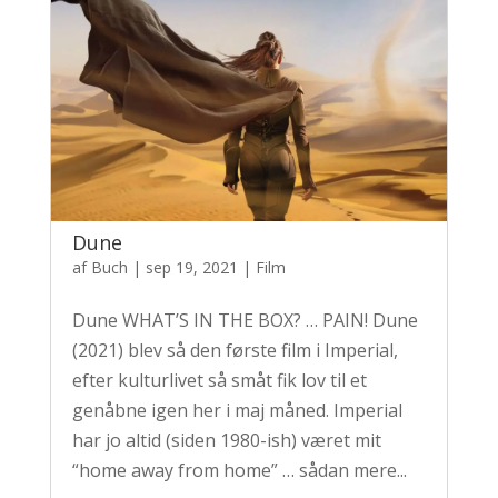
Dune
af
Buch
|
sep 19, 2021
|
Film
Dune WHAT’S IN THE BOX? … PAIN! Dune
(2021) blev så den første film i Imperial,
efter kulturlivet så småt fik lov til et
genåbne igen her i maj måned. Imperial
har jo altid (siden 1980-ish) været mit
“home away from home” … sådan mere...