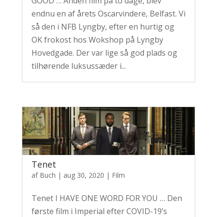
GOOD … Anden film på to dage, blev
endnu en af årets Oscarvindere, Belfast. Vi
så den i NFB Lyngby, efter en hurtig og
OK frokost hos Wokshop på Lyngby
Hovedgade. Der var lige så god plads og
tilhørende luksussæder i...
Tenet
af
Buch
|
aug 30, 2020
|
Film
Tenet I HAVE ONE WORD FOR YOU … Den
første film i Imperial efter COVID-19’s