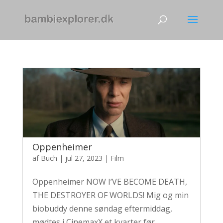
Oppenheimer
af
Buch
|
jul 27, 2023
|
Film
Oppenheimer NOW I’VE BECOME DEATH,
THE DESTROYER OF WORLDS! Mig og min
biobuddy denne søndag eftermiddag,
mødtes i CinemaxX et kvarter før