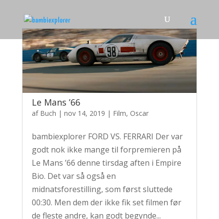
Le Mans ’66
af
Buch
|
nov 14, 2019
|
Film
,
Oscar
bambiexplorer FORD VS. FERRARI Der var
godt nok ikke mange til forpremieren på
Le Mans ’66 denne tirsdag aften i Empire
Bio. Det var så også en
midnatsforestilling, som først sluttede
00:30. Men dem der ikke fik set filmen før
de fleste andre, kan godt begynde...