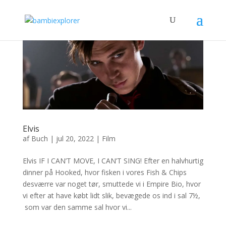
Elvis
af
Buch
|
jul 20, 2022
|
Film
Elvis IF I CAN’T MOVE, I CAN’T SING! Efter en halvhurtig
dinner på Hooked, hvor fisken i vores Fish & Chips
desværre var noget tør, smuttede vi i Empire Bio, hvor
vi efter at have købt lidt slik, bevægede os ind i sal 7½,
som var den samme sal hvor vi...