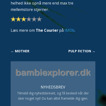
helhed ikke opnå mere end max tre
mellemstore stjerner.
Læs mere om
The Courier
på
IMDb
.
←
MOTHER
PULP FICTION
→
NYHEDSBREV
Tilmeld dig nyhedsbrevet, og få besked når der
sker noget nyt! Du kan altid framelde dig igen.