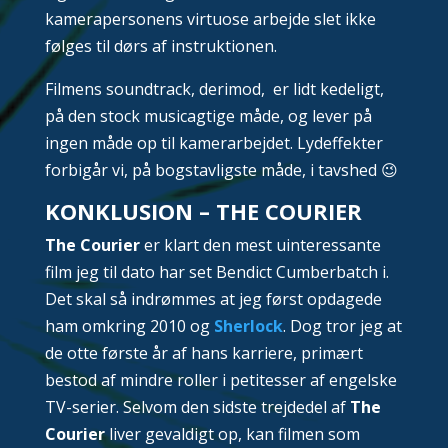
kamerapersonens virtuose arbejde slet ikke
følges til dørs af instruktionen.
Filmens soundtrack, derimod, er lidt kedeligt,
på den stock musicagtige måde, og lever på
ingen måde op til kamerarbejdet. Lydeffekter
forbigår vi, på bogstavligste måde, i tavshed 😉
KONKLUSION – THE COURIER
The Courier
er klart den mest uinteressante
film jeg til dato har set Bendict Cumberbatch i.
Det skal så indrømmes at jeg først opdagede
ham omkring 2010 og
Sherlock
. Dog tror jeg at
de otte første år af hans karriere, primært
bestod af mindre roller i petitesser af engelske
TV-serier. Selvom den sidste trejdedel af
The
Courier
liver gevaldigt op, kan filmen som