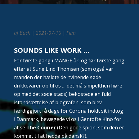
af
Buch
|
2021-07-16
|
Film
SOUNDS LIKE WORK …
For første gang i MANGE år, og før første gang
efter at Sune Lind Thomsen (som også var
manden der hældte de hvinende søde
drikkevarer op til os … det må simpelthen høre
op med det søde stads) bekostede en fuld
istandsættelse af biografen, som blev
færdiggjort få dage før Corona holdt sit indtog
i Danmark, bevægede vi os i Gentofte Kino for
at se
The Courier
(Den gode spion, som den er
kommet til at hedde på dansk?).