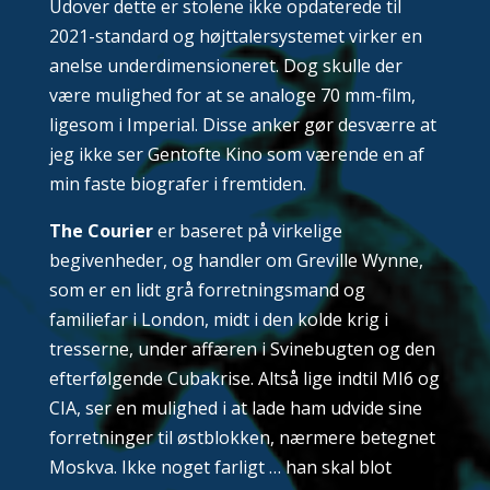
Udover dette er stolene ikke opdaterede til
2021-standard og højttalersystemet virker en
anelse underdimensioneret. Dog skulle der
være mulighed for at se analoge 70 mm-film,
ligesom i Imperial. Disse anker gør desværre at
jeg ikke ser Gentofte Kino som værende en af
min faste biografer i fremtiden.
The Courier
er baseret på virkelige
begivenheder, og handler om Greville Wynne,
som er en lidt grå forretningsmand og
familiefar i London, midt i den kolde krig i
tresserne, under affæren i Svinebugten og den
efterfølgende Cubakrise. Altså lige indtil MI6 og
CIA, ser en mulighed i at lade ham udvide sine
forretninger til østblokken, nærmere betegnet
Moskva. Ikke noget farligt … han skal blot