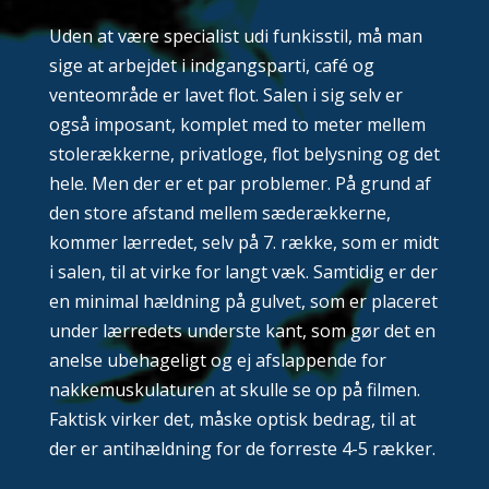
Uden at være specialist udi funkisstil, må man
sige at arbejdet i indgangsparti, café og
venteområde er lavet flot. Salen i sig selv er
også imposant, komplet med to meter mellem
stolerækkerne, privatloge, flot belysning og det
hele. Men der er et par problemer. På grund af
den store afstand mellem sæderækkerne,
kommer lærredet, selv på 7. række, som er midt
i salen, til at virke for langt væk. Samtidig er der
en minimal hældning på gulvet, som er placeret
under lærredets underste kant, som gør det en
anelse ubehageligt og ej afslappende for
nakkemuskulaturen at skulle se op på filmen.
Faktisk virker det, måske optisk bedrag, til at
der er antihældning for de forreste 4-5 rækker.