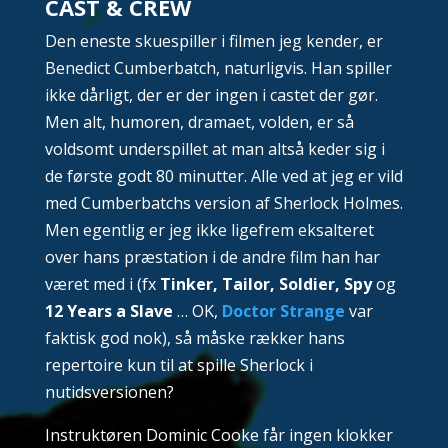
CAST & CREW
Den eneste skuespiller i filmen jeg kender, er
Benedict Cumberbatch, naturligvis. Han spiller
ikke dårligt, der er der ingen i castet der gør.
Men alt, humoren, dramaet, volden, er så
voldsomt underspillet at man altså keder sig i
de første godt 80 minutter. Alle ved at jeg er vild
med Cumberbatchs version af Sherlock Holmes.
Men egentlig er jeg ikke ligefrem eksalteret
over hans præstation i de andre film han har
været med i (fx
Tinker, Tailor, Soldier, Spy
og
12 Years a Slave
… OK,
Doctor Strange
var
faktisk god nok), så måske rækker hans
repertoire kun til at spille Sherlock i
nutidsversionen?
Instruktøren Dominic Cooke får ingen klokker