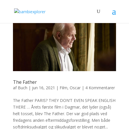
The Father
af
Buch
|
jun 16, 2021
|
Film
,
Oscar
|
4 Kommentarer
The Father PARIS? THEY DON’T EVEN SPEAK ENGLISH
THERE … Årets første film i Dagmar, det lyder (også)
helt tosset, blev The Father. Der var god plads ved
fredagens anden eftermiddagsforestilling. Men både
softdrinksudvalget og slikudvalget er blevet noget...