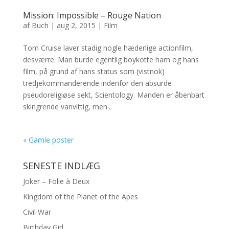
Mission: Impossible – Rouge Nation
af
Buch
|
aug 2, 2015
|
Film
Tom Cruise laver stadig nogle hæderlige actionfilm,
desværre. Man burde egentlig boykotte ham og hans
film, på grund af hans status som (vistnok)
tredjekommanderende indenfor den absurde
pseudoreligiøse sekt, Scientology. Manden er åbenbart
skingrende vanvittig, men...
« Gamle poster
SENESTE INDLÆG
Joker – Folie à Deux
Kingdom of the Planet of the Apes
Civil War
Birthday Girl